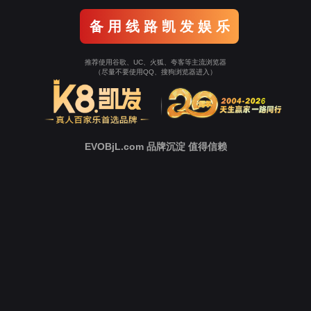
备 用 线 路 凯 发 娱 乐
推荐使用谷歌、UC、火狐、夸客等主流浏览器
（尽量不要使用QQ、搜狗浏览器进入）
EVOBjL.com 品牌沉淀 值得信赖