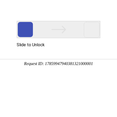
K
科技服务
人才队伍
研究生教育
条件平台
研动态
疫反应的新机制
浏览量：
w Phytologist》在线发表题为“A Colletotrichum gloeospo
d plant immunity in apple”的研究论文，首次系统揭示