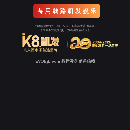
备 用 线 路 凯 发 娱 乐
推荐使用谷歌、UC、火狐、夸客等主流浏览器
（尽量不要使用QQ、搜狗浏览器进入）
EVOBjL.com 品牌沉淀 值得信赖