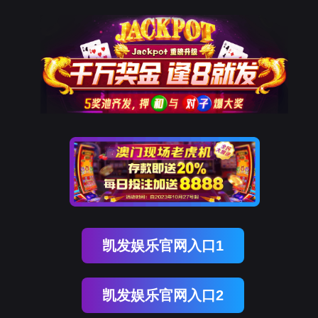
凯发娱乐官网入口1
凯发娱乐官网入口2