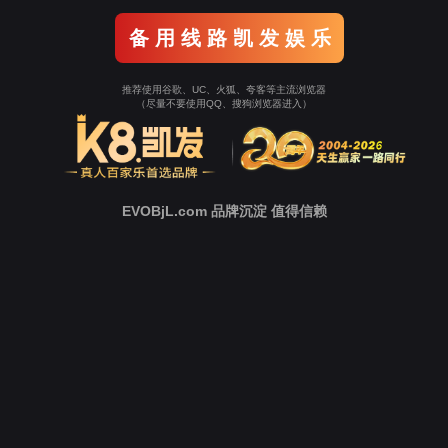
备 用 线 路 凯 发 娱 乐
推荐使用谷歌、UC、火狐、夸客等主流浏览器
（尽量不要使用QQ、搜狗浏览器进入）
EVOBjL.com 品牌沉淀 值得信赖