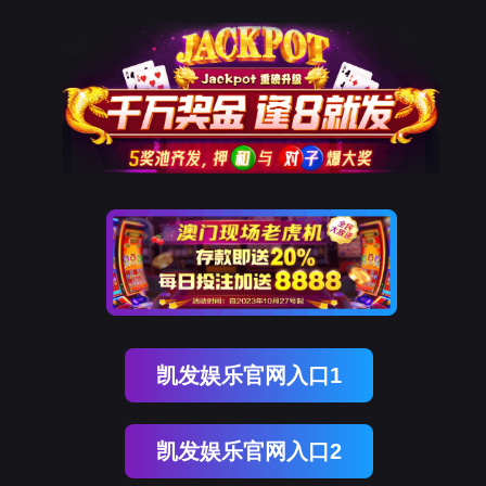
凯发娱乐官网入口1
凯发娱乐官网入口2