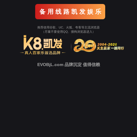
备 用 线 路 凯 发 娱 乐
推荐使用谷歌、UC、火狐、夸客等主流浏览器
（尽量不要使用QQ、搜狗浏览器进入）
EVOBjL.com 品牌沉淀 值得信赖