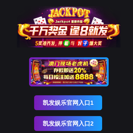
z6com尊龙时凯
MENU
当前位置：
z6com尊龙时凯
»
科技服务
»
果树新品种
» 苹果新品种
苹果新品种
梨新品种
桃新品种
葡萄新品种
李新品种
草莓新品种
干果类果树新品种
蓝莓新品种
猕猴桃新品种
果树新品种
果树新品种
苹果新品种
梨新品种
桃新品种
葡萄新品种
李新品种